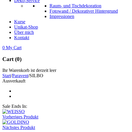
Deko-Service
Raum- und Tischdekoration
Fotowand / Dekorativer Hintergrund
Impressionen
Kurse
Unikat-Shop
Über mich
Kontakt
0
My Cart
Cart (0)
Ihr Warenkorb ist derzeit leer
Start
/
Paravent
/
SILBO
Ausverkauft
Sale Ends In:
Vorheriges Produkt
Nächstes Produkt